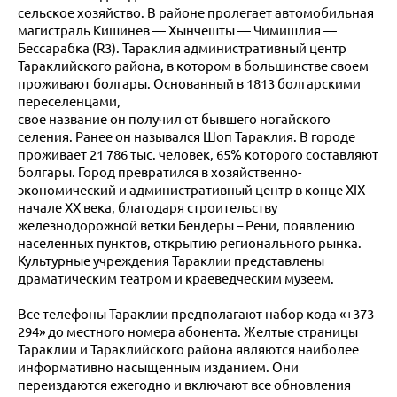
сельское хозяйство. В районе пролегает автомобильная
магистраль Кишинев — Хынчешты — Чимишлия —
Бессарабка (R3). Тараклия административный центр
Тараклийского района, в котором в большинстве своем
проживают болгары. Основанный в 1813 болгарскими
переселенцами,
свое название он получил от бывшего ногайского
селения. Ранее он назывался Шоп Тараклия. В городе
проживает 21 786 тыс. человек, 65% которого составляют
болгары. Город превратился в хозяйственно-
экономический и административный центр в конце ХIХ –
начале ХХ века, благодаря строительству
железнодорожной ветки Бендеры – Рени, появлению
населенных пунктов, открытию регионального рынка.
Культурные учреждения Тараклии представлены
драматическим театром и краеведческим музеем.
Все телефоны Тараклии предполагают набор кода «+373
294» до местного номера абонента. Желтые страницы
Тараклии и Тараклийского района являются наиболее
информативно насыщенным изданием. Они
переиздаются ежегодно и включают все обновления