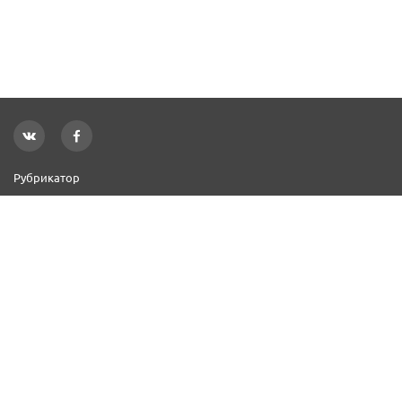
Рубрикатор
Новости
Реклама на сайте
Контакты
Добавить организацию
2000–2026 © СПР