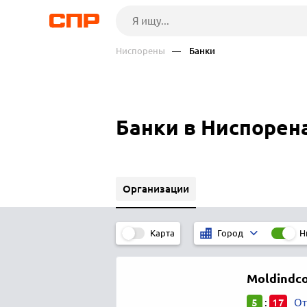
Ниспорены
— Банки
Банки в Ниспорен
Организации
Карта
Н
Город
Moldindc
5
17
:
От