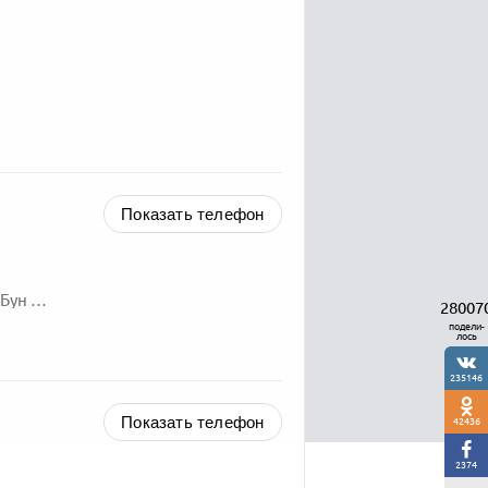
Показать телефон
а, 92
28007
подели-
лось
235146
Показать телефон
42436
2374