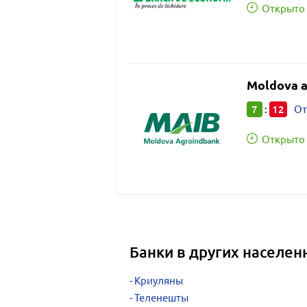
Открыто 
Moldova 
7
12
:
От
Открыто 
Банки в других населен
Криуляны
Теленешты