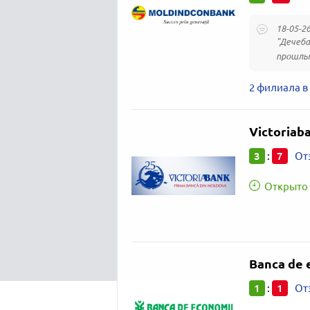
18-05-2
"Дечеба
прошлый
2 филиала в
Victoriab
3
7
:
От
Открыто 
Banca de 
1
1
:
От