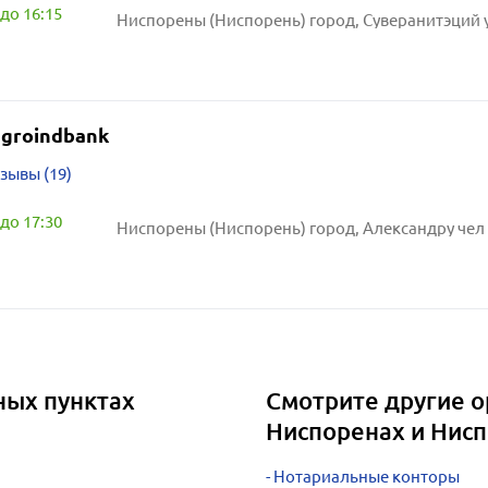
до 16:15
Ниспорены (Ниспорень) город, Суверанитэций улица,
agroindbank
зывы (19)
до 17:30
Ниспорены (Ниспорень) город, Александру чел Бун улиц
ных пунктах
Смотрите другие о
Ниспоренах и Нис
Нотариальные конторы