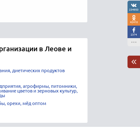
234950
42410
2374
рганизации в Леове и
ания, диетических продуктов
дприятия, агрофирмы, питомники,
вание цветов и зерновых культур,
ады
бы, орехи, мёд оптом