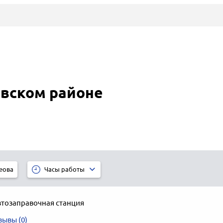
овском районе
еова
Часы работы
втозаправочная станция
зывы (0)