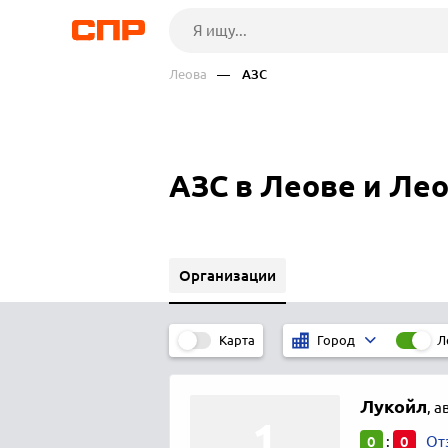
Леова
— АЗС
АЗС в Леове и Ле
Организации
Карта
Л
Город
Лукойл
,
а
0
0
:
От