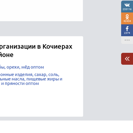
235116
42434
2374
рганизации в Кочиерах
йоне
бы, орехи, мёд оптом
ронные изделия, сахар, соль,
льные масла, пищевые жиры и
с и пряности оптом