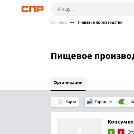
Кочиеры
— Пищевое производство
Пищевое производ
Организации
Карта
К
Город
Консумко
0
0
:
От