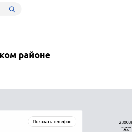
ском районе
Показать телефон
28003
подели-
лось