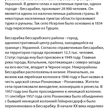
Украиной. В девяти селах и населенных пунктах, одном
городе – Бессарабке, проживает 28 900 человек. Он
является одним из малочисленных районов страны. В
некоторых населенных пунктах области проживают
турки и румыны. Так село Исерлия было основано в 1834
году переселенцами из Турции.
Бессарабка Бессарабского района – город,
административный центр района, находящийся на
границе с Украиной. Согласно справочникам Бессарабки,
на территории города проживает 12,5 тыс. человек.
Статус города ему был присвоен в 1949 году. Главная
река города, Когыльник, протекающая с северо-запада
на юго-восток, впадает в Черное море. Микрорайоны
Бессарабки расположены в низине. Изначально, он
возник как еврейская колония в 1846 году и был назван в
честь царской семьи Романовых – Романовка. Жители
села практиковали виноделие, коммерцию и ремесла. В
1957 году оно было присоединено к немецкой колонии.
11 сентября 1957 года село Романовка было объединено
с бывшей немецкой колонией Гейнрихсдорф и было
переименовано в Бессарабку. В начале XX века недалеко